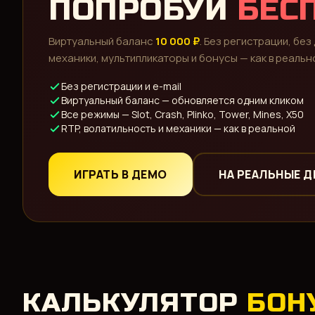
ПОПРОБУЙ
БЕС
Виртуальный баланс
10 000 ₽
. Без регистрации, без
механики, мультипликаторы и бонусы — как в реально
Без регистрации и e-mail
Виртуальный баланс — обновляется одним кликом
Все режимы — Slot, Crash, Plinko, Tower, Mines, X50
RTP, волатильность и механики — как в реальной
ИГРАТЬ В ДЕМО
НА РЕАЛЬНЫЕ Д
КАЛЬКУЛЯТОР
БОН