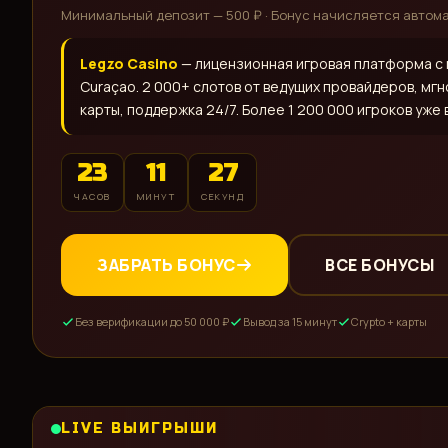
Минимальный депозит — 500 ₽ · Бонус начисляется автом
Legzo Casino
— лицензионная игровая платформа с
Curaçao. 2 000+ слотов от ведущих провайдеров, мгн
карты, поддержка 24/7. Более 1 200 000 игроков уже
23
11
26
ЧАСОВ
МИНУТ
СЕКУНД
ЗАБРАТЬ БОНУС
ВСЕ БОНУСЫ
Без верификации до 50 000 ₽
Вывод за 15 минут
Crypto + карты
LIVE ВЫИГРЫШИ