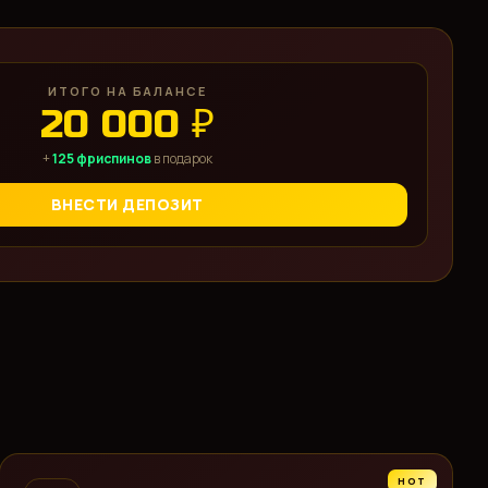
ИТОГО НА БАЛАНСЕ
20 000 ₽
+
125 фриспинов
в подарок
ВНЕСТИ ДЕПОЗИТ
HOT