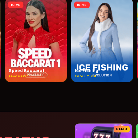
LIVE
LIVE
EG
Speed Baccarat
Ice Fishing
PRAGMATIC
EVOLUTION
DEMO