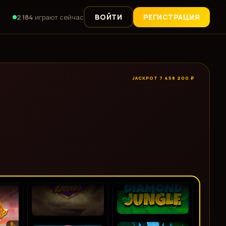
ВОЙТИ
РЕГИСТРАЦИЯ
2 184
играют сейчас
JACKPOT 7 458 200 ₽