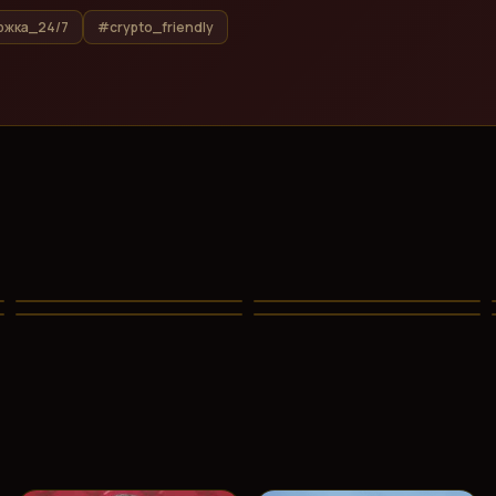
ржка_24/7
#crypto_friendly
Diamond of Jungle
Aztec Clusters
NEW
Fruit Machine
Capymania Yellow
HOT
NETENT
PRAGMATIC PLAY
MICROGAMING
PRAGMATIC PLAY