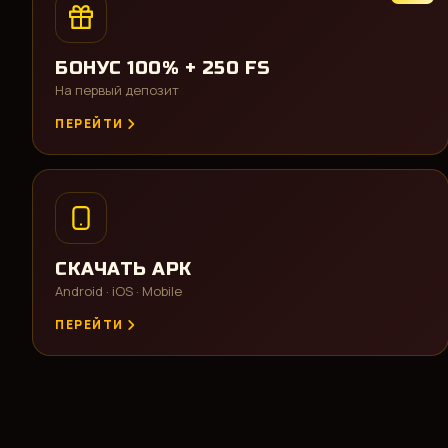
БОНУС 100% + 250 FS
На первый депозит
ПЕРЕЙТИ
СКАЧАТЬ APK
Android · iOS · Mobile
ПЕРЕЙТИ