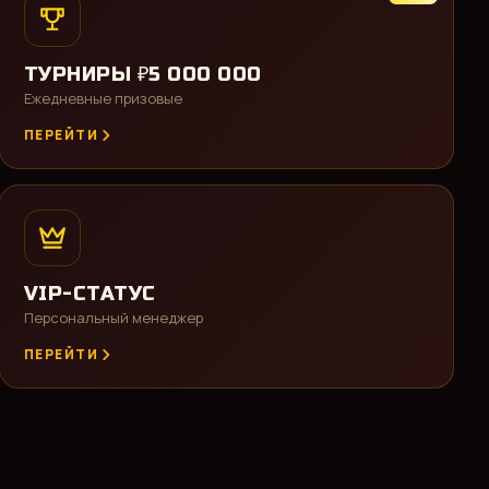
ТУРНИРЫ ₽5 000 000
Ежедневные призовые
ПЕРЕЙТИ
VIP-СТАТУС
Персональный менеджер
ПЕРЕЙТИ